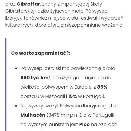
oraz
Gibraltar
, znany z imponującej Skały
Gibraltarskiej i dziko żyjących małp. Półwysep
Iberyjski to również miejsce wielu festiwali i wydarzeń
kulturalnych, które oferują niezapomniane wrażenia.
Co warto zapamietać?:
Półwysep Iberyjski ma powierzchnię około
580 tys. km²
, co czyni go drugim co do
wielkości półwyspem w Europie, z
85%
obszaru w Hiszpanii i
15%
w Portugalii.
Najwyższy szczyt Półwyspu Iberyjskiego to
Mulhacén
(3478 m n.p.m.), a w Portugalii
najwyższym punktem jest
Pico
na Azorach