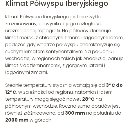
Klimat Półwyspu Iberyjskiego
Klimat Półwyspu Iberyjskiego jest niezwykle
zróżnicowany, co wynika z jego rozległości i
urozmaiconej topografii. Na północy dominuje
klimat morski, z chłodnymi zimami i łagodnymi latami,
podczas gdy wnętrze półwyspu charakteryzuje się
suchym klimatem kontynentalnym. Na południu i
wschodzie, w regionach takich jak Andaluzja, panuje
klimat śródziemnomorski, z gorącymi latami i
łagodnymi zimami.
Średnie temperatury stycznia wahają się od
3°C do
12°C
, w zależności od regionu, natomiast latem
temperatury mogą sięgać nawet
28°C
na
północnym wschodzie. Roczna suma opadów jest
również zróżnicowana, od
300 mm
na południu do
2000 mm
w górach.