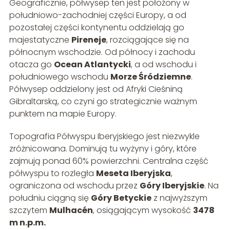
Geograficznie, półwysep ten jest położony w
południowo-zachodniej części Europy, a od
pozostałej części kontynentu oddzielają go
majestatyczne
Pireneje
, rozciągające się na
północnym wschodzie. Od północy i zachodu
otacza go
Ocean Atlantycki
, a od wschodu i
południowego wschodu
Morze Śródziemne
.
Półwysep oddzielony jest od Afryki Cieśniną
Gibraltarską, co czyni go strategicznie ważnym
punktem na mapie Europy.
Topografia Półwyspu Iberyjskiego jest niezwykle
zróżnicowana. Dominują tu wyżyny i góry, które
zajmują ponad 60% powierzchni. Centralna część
półwyspu to rozległa
Meseta Iberyjska
,
ograniczona od wschodu przez
Góry Iberyjskie
. Na
południu ciągną się
Góry Betyckie
z najwyższym
szczytem
Mulhacén
, osiągającym wysokość
3478
m n.p.m.