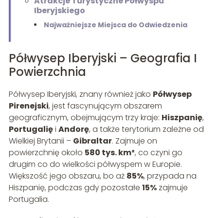
Atrakcje Turystyczne Półwyspu
Iberyjskiego
Najważniejsze Miejsca do Odwiedzenia
Półwysep Iberyjski – Geografia I
Powierzchnia
Półwysep Iberyjski, znany również jako
Półwysep
Pirenejski
, jest fascynującym obszarem
geograficznym, obejmującym trzy kraje:
Hiszpanię
,
Portugalię
i
Andorę
, a także terytorium zależne od
Wielkiej Brytanii –
Gibraltar
. Zajmuje on
powierzchnię około
580 tys. km²
, co czyni go
drugim co do wielkości półwyspem w Europie.
Większość jego obszaru, bo aż
85%
, przypada na
Hiszpanię, podczas gdy pozostałe
15%
zajmuje
Portugalia.