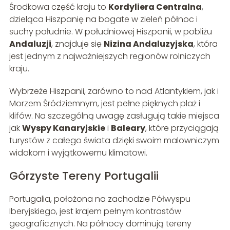
Środkowa część kraju to
Kordyliera Centralna
,
dzieląca Hiszpanię na bogate w zieleń północ i
suchy południe. W południowej Hiszpanii, w pobliżu
Andaluzji
, znajduje się
Nizina Andaluzyjska
, która
jest jednym z najważniejszych regionów rolniczych
kraju.
Wybrzeże Hiszpanii, zarówno to nad Atlantykiem, jak i
Morzem Śródziemnym, jest pełne pięknych plaż i
klifów. Na szczególną uwagę zasługują takie miejsca
jak
Wyspy Kanaryjskie
i
Baleary
, które przyciągają
turystów z całego świata dzięki swoim malowniczym
widokom i wyjątkowemu klimatowi.
Górzyste Tereny Portugalii
Portugalia, położona na zachodzie Półwyspu
Iberyjskiego, jest krajem pełnym kontrastów
geograficznych. Na północy dominują tereny