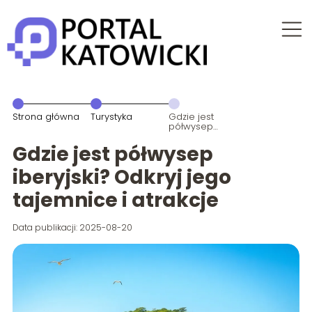
Strona główna
Turystyka
Gdzie jest
półwysep
iberyjski?
Odkryj jego
Gdzie jest półwysep
tajemnice i
atrakcje
iberyjski? Odkryj jego
tajemnice i atrakcje
Data publikacji: 2025-08-20