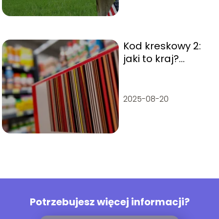
Kod kreskowy 2:
jaki to kraj?
Odkryj tajemnice
kodów
kreskowych
2025-08-20
Potrzebujesz więcej informacji?