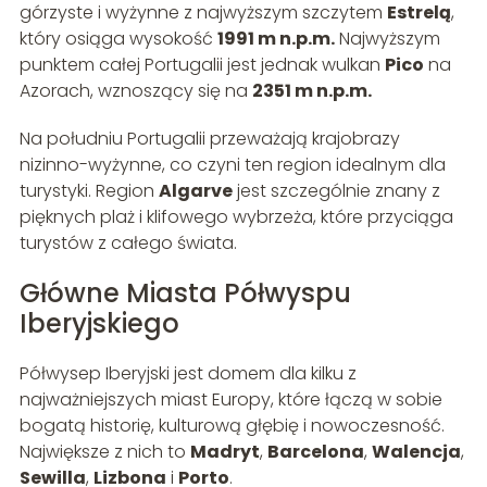
górzyste i wyżynne z najwyższym szczytem
Estrelą
,
który osiąga wysokość
1991 m n.p.m.
Najwyższym
punktem całej Portugalii jest jednak wulkan
Pico
na
Azorach, wznoszący się na
2351 m n.p.m.
Na południu Portugalii przeważają krajobrazy
nizinno-wyżynne, co czyni ten region idealnym dla
turystyki. Region
Algarve
jest szczególnie znany z
pięknych plaż i klifowego wybrzeża, które przyciąga
turystów z całego świata.
Główne Miasta Półwyspu
Iberyjskiego
Półwysep Iberyjski jest domem dla kilku z
najważniejszych miast Europy, które łączą w sobie
bogatą historię, kulturową głębię i nowoczesność.
Największe z nich to
Madryt
,
Barcelona
,
Walencja
,
Sewilla
,
Lizbona
i
Porto
.