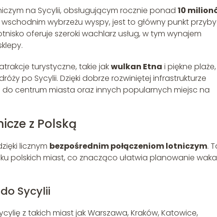
tniczym na Sycylii, obsługującym rocznie ponad
10 milion
i na wschodnim wybrzeżu wyspy, jest to główny punkt przyby
otnisko oferuje szeroki wachlarz usług, w tym wynajem
klepy.
atrakcje turystyczne, takie jak
wulkan Etna
i piękne plaże
ży po Sycylii. Dzięki dobrze rozwiniętej infrastrukturze
 do centrum miasta oraz innych popularnych miejsc na
icze z Polską
zięki licznym
bezpośrednim połączeniom lotniczym
. 
y z kilku polskich miast, co znacząco ułatwia planowanie waka
do Sycylii
cylię z takich miast jak Warszawa, Kraków, Katowice,