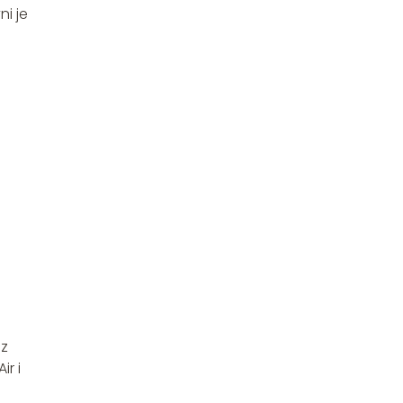
i je
 z
r i