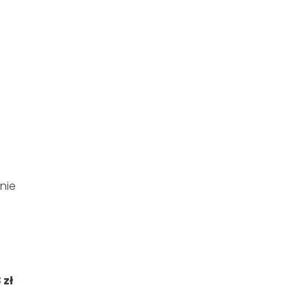
a
nie
 zł