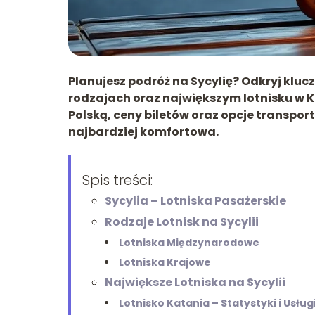
Planujesz podróż na Sycylię? Odkryj kluc
rodzajach oraz największym lotnisku w Ka
Polską, ceny biletów oraz opcje transport
najbardziej komfortowa.
Spis treści:
Sycylia – Lotniska Pasażerskie
Rodzaje Lotnisk na Sycylii
Lotniska Międzynarodowe
Lotniska Krajowe
Największe Lotniska na Sycylii
Lotnisko Katania – Statystyki i Usług