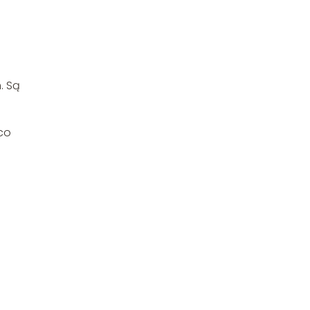
. Są
co