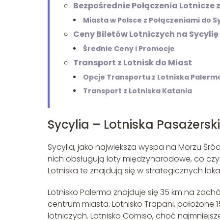
Bezpośrednie Połączenia Lotnicze z
Miasta w Polsce z Połączeniami do Sy
Ceny Biletów Lotniczych na Sycylię
Średnie Ceny i Promocje
Transport z Lotnisk do Miast
Opcje Transportu z Lotniska Palerm
Transport z Lotniska Katania
Sycylia – Lotniska Pasażersk
Sycylia, jako największa wyspa na Morzu Śr
nich obsługują loty międzynarodowe, co czy
Lotniska te znajdują się w strategicznych lo
Lotnisko Palermo znajduje się 35 km na zachód
centrum miasta. Lotnisko Trapani, położone 15
lotniczych. Lotnisko Comiso, choć najmniejsze