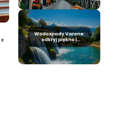
Wodospady Varone:
odkryj piękno i
 z
atrakcje w okolicy
jeziora Garda