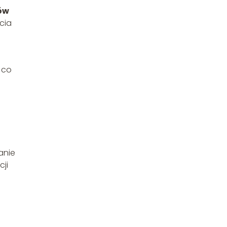
ów
cia
, co
Tanie
cji