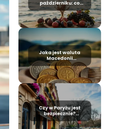
październiku: co
warto wiedzieć przed
wyjazdem?
Jaka jest waluta
Macedonii
Północnej?
Przewodnik po
monetach
Czy w Paryżu jest
bezpiecznie?
Sprawdź najnowsze
informacje!