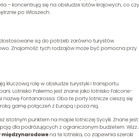
ria – koncentrują się na obsłudze lotów krajowych, co czyn
trznie po Włoszech.
óre dostosowane są do potrzeb zarówno turystów
ajowo. Znajomość tych rodzajów może być pomocna przy
 kluczową rolę w obsłudze turystyki i transportu.
pani. Lotnisko Palermo jest znane jako lotnisko Falcone-
si nazwę Fontanarossa. Oba te porty lotnicze cieszą się
roką gamę połączeń z Europą i poza nią.
eż istotnym punktem na mapie lotniczej Sycylii. Znane jest
 opcją dla podróżujących z ograniczonym budżetem. Wizz Ai
y międzynarodowe
na te lotniska, co zapewnia szeroki