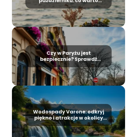
październiku: co warto
wiedzieć przed wyjazdem?
Czy w Paryżu jest
bezpiecznie? Sprawdź
najnowsze informacje!
Wodospady Varone: odkryj
piękno i atrakcje w okolicy
jeziora Garda