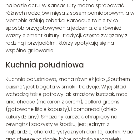
na bazie octu. W Kansas City można spróbować
różnych rodzajów mięsa z sosem pomidorowym, a w
Memphis królują żeberka. Barbecue to nie tylko
sposób przygotowywania jedzenia, ale również
ważny element kultury i tradycji, często związany z
rodziną i przyjaciółmi, którzy spotykają się na
wspólne grillowanie.
Kuchnia południowa
Kuchnia południowa, znana również jako „Southern
cuisine”, jest bogata w smaki i tradycje. W jej skład
wchodzą takie potrawy jak smażony kurczak, mac
and cheese (makaron z serem), collard greens
(gotowane liście kapusty), i cornbread (chleb
kukurydziany). Smażony kurczak, chrupiący na
zewnątrz i soczysty w środku, jest jednym z
najbardziej charakterystycznych dań tej kuchni. Mac
and cheese to danie, które zdobyło serca wielu