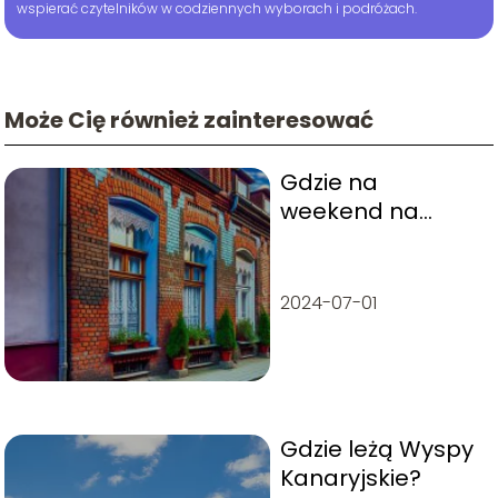
wspierać czytelników w codziennych wyborach i podróżach.
Może Cię również zainteresować
Gdzie na
weekend na
Śląsku? Sprawdź
nasze polecajki!
2024-07-01
Gdzie leżą Wyspy
Kanaryjskie?