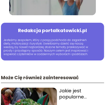
Redakcja portalkatowicki.pl
Jesteśmy zespołem, który z pasją podchodzi do zagadnień
diety, motoryzacji i turystyki. Uwielbiamy dzielić się naszą
wiedzą, by nawet najbardziej złożone tematy przekazywać w
prosty i przystępny sposób. Naszym celem jest inspirować i
wspierać czytelników w codziennych wyborach i podróżach.
Może Cię również zainteresować
Jakie jest
popularne
jedzenie we