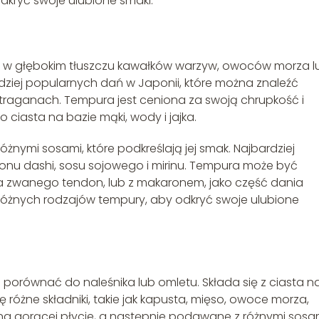
kryć swoje ulubione smaki.
u w głębokim tłuszczu kawałków warzyw, owoców morza l
ardziej popularnych dań w Japonii, które można znaleźć
 straganach. Tempura jest ceniona za swoją chrupkość i
o ciasta na bazie mąki, wody i jajka.
nymi sosami, które podkreślają jej smak. Najbardziej
lionu dashi, sosu sojowego i mirinu. Tempura może być
a zwanego tendon, lub z makaronem, jako część dania
żnych rodzajów tempury, aby odkryć swoje ulubione
 porównać do naleśnika lub omletu. Składa się z ciasta n
ę różne składniki, takie jak kapusta, mięso, owoce morza,
na gorącej płycie, a następnie podawane z różnymi sosam