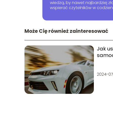
wiedzą, by nawet najbardziej z
wspierać czytelników w codzie
Może Cię również zainteresować
Jak us
samoc
krok p
2024-07