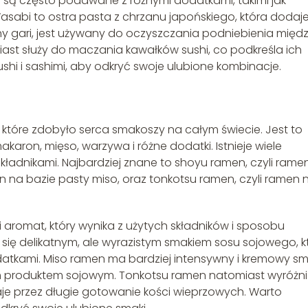
mi są często podawane z różnymi dodatkami, takimi jak
asabi to ostra pasta z chrzanu japońskiego, która dodaj
y gari, jest używany do oczyszczania podniebienia międ
iast służy do maczania kawałków sushi, co podkreśla ich
hi i sashimi, aby odkryć swoje ulubione kombinacje.
 które zdobyło serca smakoszy na całym świecie. Jest to
akaron, mięso, warzywa i różne dodatki. Istnieje wiele
składnikami. Najbardziej znane to shoyu ramen, czyli rame
n na bazie pasty miso, oraz tonkotsu ramen, czyli ramen 
 aromat, który wynika z użytych składników i sposobu
się delikatnym, ale wyrazistym smakiem sosu sojowego, k
atkami. Miso ramen ma bardziej intensywny i kremowy sm
ym produktem sojowym. Tonkotsu ramen natomiast wyróżn
aje przez długie gotowanie kości wieprzowych. Warto