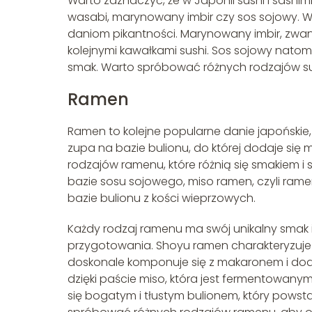
Warto zaznaczyć, że w Japonii sushi i sashi
wasabi, marynowany imbir czy sos sojowy. W
daniom pikantności. Marynowany imbir, zwan
kolejnymi kawałkami sushi. Sos sojowy natom
smak. Warto spróbować różnych rodzajów sus
Ramen
Ramen to kolejne popularne danie japońskie,
zupa na bazie bulionu, do której dodaje się m
rodzajów ramenu, które różnią się smakiem i 
bazie sosu sojowego, miso ramen, czyli rame
bazie bulionu z kości wieprzowych.
Każdy rodzaj ramenu ma swój unikalny smak i
przygotowania. Shoyu ramen charakteryzuje 
doskonale komponuje się z makaronem i dod
dzięki paście miso, która jest fermentowan
się bogatym i tłustym bulionem, który powst