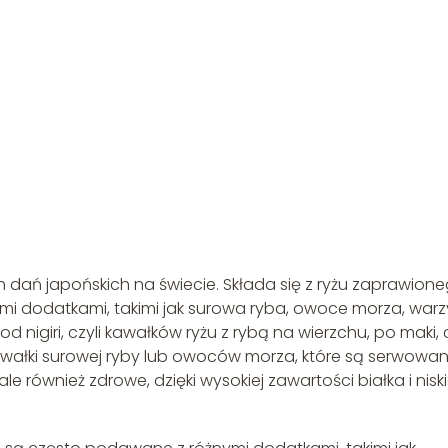
h dań japońskich na świecie. Składa się z ryżu zaprawion
mi dodatkami, takimi jak surowa ryba, owoce morza, war
d nigiri, czyli kawałków ryżu z rybą na wierzchu, po maki, c
 kawałki surowej ryby lub owoców morza, które są serwowa
le również zdrowe, dzięki wysokiej zawartości białka i niski