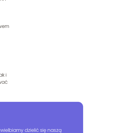
twem
k i
ywać
wielbiamy dzielić się naszą