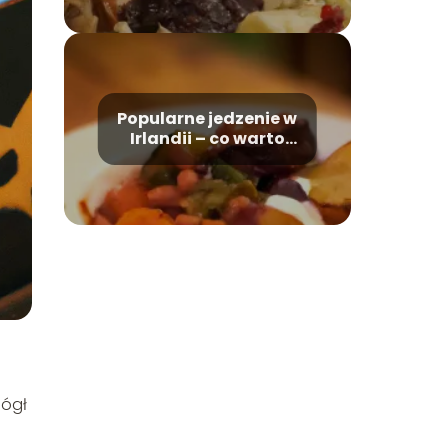
Popularne jedzenie w
Irlandii – co warto
tam zjeść?
mógł