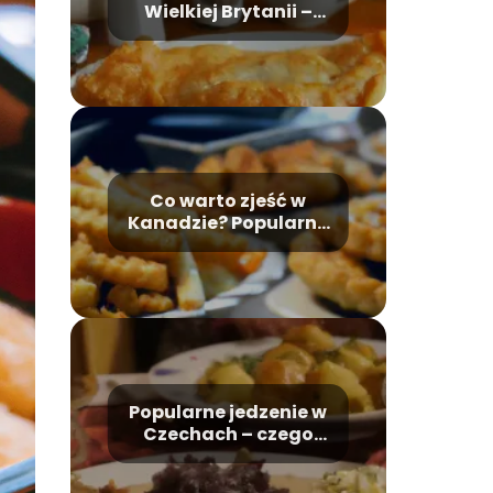
Wielkiej Brytanii –
czego spróbować?
Co warto zjeść w
Kanadzie? Popularne
jedzenie i potrawy
Popularne jedzenie w
Czechach – czego
spróbować?