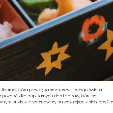
kulinarnej, która przyciąga smakoszy z całego świata.
to poznać kilka popularnych dań i potraw, które są
W tym artykule przedstawimy najważniejsze z nich, abyś 