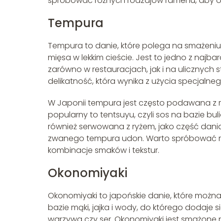
spróbować różnych rodzajów ramenu, aby od
Tempura
Tempura to danie, które polega na smażeni
mięsa w lekkim cieście. Jest to jedno z najb
zarówno w restauracjach, jak i na ulicznych
delikatność, która wynika z użycia specjalneg
W Japonii tempura jest często podawana z róż
popularny to tentsuyu, czyli sos na bazie bu
również serwowana z ryżem, jako część dani
zwanego tempura udon. Warto spróbować ró
kombinacje smaków i tekstur.
Okonomiyaki
Okonomiyaki to japońskie danie, które można
bazie mąki, jajka i wody, do którego dodaje si
warzywa czy ser. Okonomiyaki jest smażone 