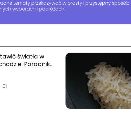
łożone tematy przekazywać w prosty i przystępny sposób. 
nnych wyborach i podróżach.
tawić światła w
hodzie: Poradnik
o kroku
-01