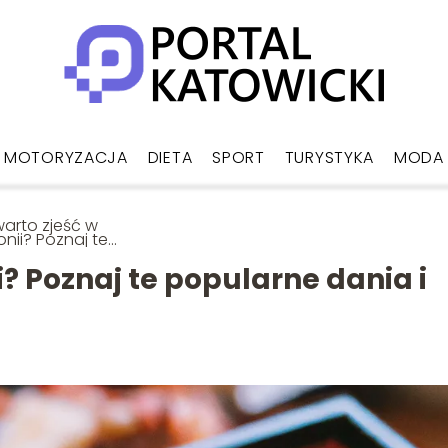
MOTORYZACJA
DIETA
SPORT
TURYSTYKA
MODA
arto zjeść w
nii? Poznaj te
larne dania i
rawy!
i? Poznaj te popularne dania i