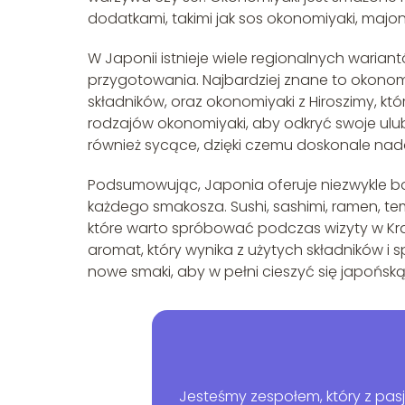
dodatkami, takimi jak sos okonomiyaki, majon
W Japonii istnieje wiele regionalnych warian
przygotowania. Najbardziej znane to okonomi
składników, oraz okonomiyaki z Hiroszimy, k
rodzajów okonomiyaki, aby odkryć swoje ulubio
również sycące, dzięki czemu doskonale nadaj
Podsumowując, Japonia oferuje niezwykle bo
każdego smakosza. Sushi, sashimi, ramen, tem
które warto spróbować podczas wizyty w Kraj
aromat, który wynika z użytych składników 
nowe smaki, aby w pełni cieszyć się japońską
Jesteśmy zespołem, który z pasją