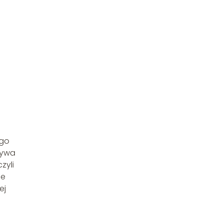
ego
zywa
zyli
ne
ej