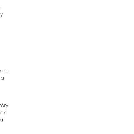
e
zy
n na
na
tóry
ak,
ia