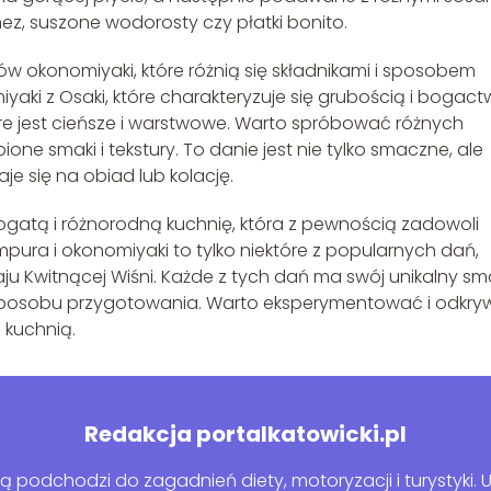
ez, suszone wodorosty czy płatki bonito.
tów okonomiyaki, które różnią się składnikami i sposobem
yaki z Osaki, które charakteryzuje się grubością i bogac
tóre jest cieńsze i warstwowe. Warto spróbować różnych
ne smaki i tekstury. To danie jest nie tylko smaczne, ale
e się na obiad lub kolację.
gatą i różnorodną kuchnię, która z pewnością zadowoli
pura i okonomiyaki to tylko niektóre z popularnych dań,
u Kwitnącej Wiśni. Każde z tych dań ma swój unikalny sma
i sposobu przygotowania. Warto eksperymentować i odkr
 kuchnią.
Redakcja portalkatowicki.pl
 podchodzi do zagadnień diety, motoryzacji i turystyki. U