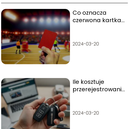
Co oznacza
czerwona kartka
w piłce ręcznej?
Teraz już wiesz!
2024-03-20
Ile kosztuje
przerejestrowanie
samochodu w
2025 roku?
Sprawdź!
2024-03-20