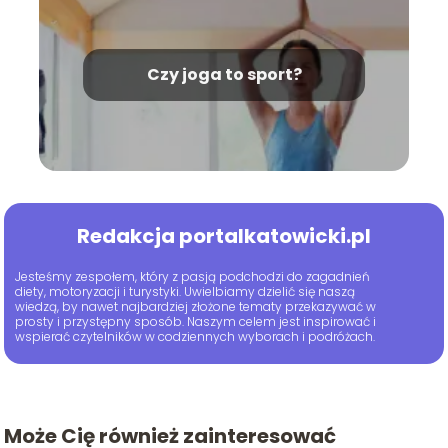
Czy joga to sport?
Redakcja portalkatowicki.pl
Jesteśmy zespołem, który z pasją podchodzi do zagadnień
diety, motoryzacji i turystyki. Uwielbiamy dzielić się naszą
wiedzą, by nawet najbardziej złożone tematy przekazywać w
prosty i przystępny sposób. Naszym celem jest inspirować i
wspierać czytelników w codziennych wyborach i podróżach.
Może Cię również zainteresować