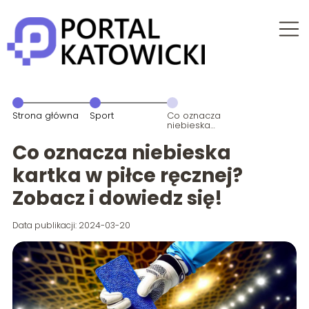
Strona główna
Sport
Co oznacza
niebieska
kartka w piłce
ręcznej?
Co oznacza niebieska
Zobacz i
dowiedz się!
kartka w piłce ręcznej?
Zobacz i dowiedz się!
Data publikacji: 2024-03-20