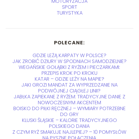
MOTORYZACJA
SPORT
TURYSTYKA
POLECANE:
GDZIE LEŻĄ KARPATY W POLSCE?
JAK ZROBIĆ DZIURY W SPODNIACH SAMODZIELNIE?
WEGAŃSKIE GOŁĄBKI Z RYŻEM I PIECZARKAMI:
PRZEPIS KROK PO KROKU
KATAR – GDZIE LEŻY NA MAPIE?
JAKI GROZI MANDAT ZA WYPRZEDZANIE NA
PODWÓJNEJ CIĄGŁEJ LINII?
JABŁKA ZAPIEKANE Z RYŻEM: TRADYCYJNE DANIE Z
NOWOCZESNYM AKCENTEM
BOISKO DO PIŁKI RĘCZNEJ – WYMIARY POTRZEBNE
DO GRY
KLUSKI ŚLĄSKIE – KALORIE TRADYCYJNEGO
POLSKIEGO DANIA
Z CZYM RYŻ SMAKUJE NAJLEPIEJ? – 10 POMYSŁÓW
NA PYSZNE POŁĄCZENIA