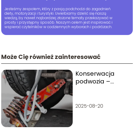
Jesteśmy zespołem, który z pasją podchodzi do zagadnień
diety, motoryzacji i turystyki. Uwielbiamy dzielić się naszą
wiedzą, by nawet najbardziej złożone tematy przekazywać w
prosty i przystępny sposób. Naszym celem jest inspirować i
wspierać czytelników w codziennych wyborach i podróżach.
Może Cię również zainteresować
Konserwacja
podwozia –
kompleksowy
poradnik
2025-08-20