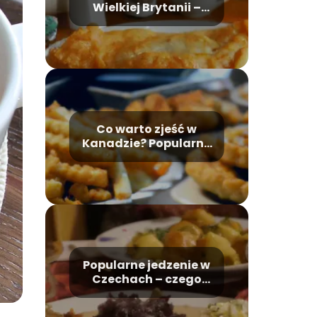
Wielkiej Brytanii –
czego spróbować?
Co warto zjeść w
Kanadzie? Popularne
jedzenie i potrawy
Popularne jedzenie w
Czechach – czego
spróbować?