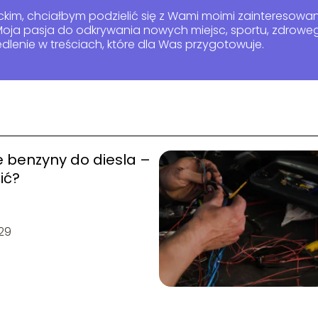
ckim, chciałbym podzielić się z Wami moimi zainteresowa
oja pasja do odkrywania nowych miejsc, sportu, zdrowego 
dlenie w treściach, które dla Was przygotowuje.
 benzyny do diesla –
ić?
29