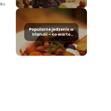
lko
Popularne jedzenie w
Irlandii – co warto
tam zjeść?