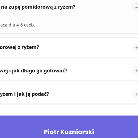
is na zupę pomidorową z ryżem?
ąca dla 4-6 osób.
orowej z ryżem?
wej i jak długo go gotować?
yżem i jak ją podać?
Piotr Kuzniarski