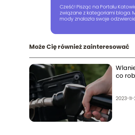
Cześć! Pisząc na Portalu Katowi
związane z kategoriami bloga. M
mody znalazła swoje odzwiercie
Może Cię również zainteresować
Wlanie
co rob
2023-11-