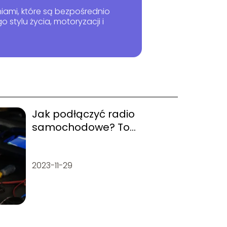
niami, które są bezpośrednio
stylu życia, motoryzacji i
Jak podłączyć radio
samochodowe? To
prostsze niż myślisz!
2023-11-29