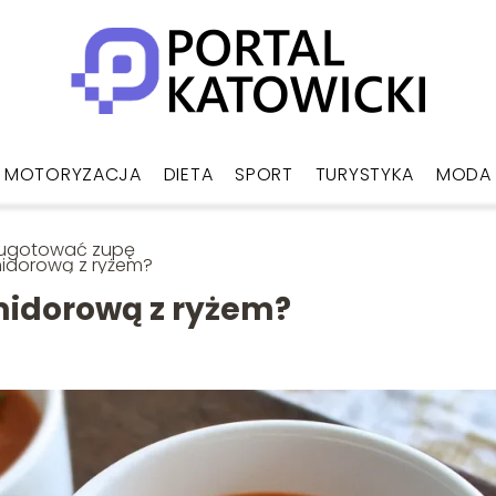
MOTORYZACJA
DIETA
SPORT
TURYSTYKA
MODA
 ugotować zupę
idorową z ryżem?
idorową z ryżem?