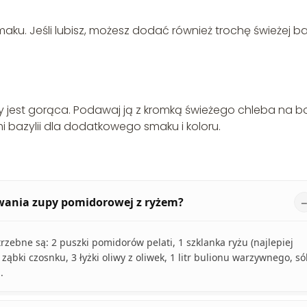
ku. Jeśli lubisz, możesz dodać również trochę świeżej baz
 jest gorąca. Podawaj ją z kromką świeżego chleba na b
i bazylii dla dodatkowego smaku i koloru.
owania zupy pomidorowej z ryżem?
ebne są: 2 puszki pomidorów pelati, 1 szklanka ryżu (najlepiej
ąbki czosnku, 3 łyżki oliwy z oliwek, 1 litr bulionu warzywnego, sól
.