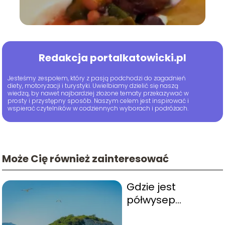
Redakcja portalkatowicki.pl
Jesteśmy zespołem, który z pasją podchodzi do zagadnień
diety, motoryzacji i turystyki. Uwielbiamy dzielić się naszą
wiedzą, by nawet najbardziej złożone tematy przekazywać w
prosty i przystępny sposób. Naszym celem jest inspirować i
wspierać czytelników w codziennych wyborach i podróżach.
Może Cię również zainteresować
Gdzie jest
półwysep
iberyjski? Odkryj