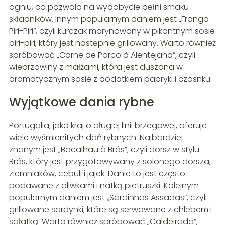
ogniu, co pozwala na wydobycie pełni smaku
składników. Innym popularnym daniem jest „Frango
Piri-Piri”, czyli kurczak marynowany w pikantnym sosie
piri-piri, który jest następnie grillowany. Warto również
spróbować „Carne de Porco à Alentejana”, czyli
wieprzowiny z małżami, która jest duszona w
aromatycznym sosie z dodatkiem papryki i czosnku.
Wyjątkowe dania rybne
Portugalia, jako kraj o długiej linii brzegowej, oferuje
wiele wyśmienitych dań rybnych. Najbardziej
znanym jest „Bacalhau à Brás”, czyli dorsz w stylu
Brás, który jest przygotowywany z solonego dorsza,
ziemniaków, cebuli i jajek. Danie to jest często
podawane z oliwkami i natką pietruszki. Kolejnym
popularnym daniem jest „Sardinhas Assadas”, czyli
grillowane sardynki, które są serwowane z chlebem i
sałatką. Warto również spróbować „Caldeirada”,