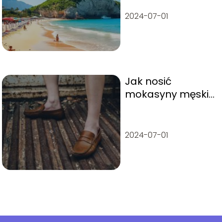
jego tajemnice i
atrakcje
2024-07-01
Jak nosić
mokasyny męskie
i damskie:
Poradnik
stylizacyjny
2024-07-01