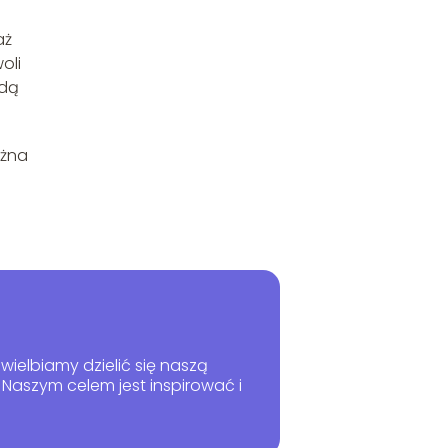
aż
oli
ędą
ożna
wielbiamy dzielić się naszą
Naszym celem jest inspirować i