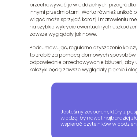
przechowywać je w oddzielnych przegródkac
innymi przedmiotami. Warto również unikać 
wilgoć może sprzyjać korozji i matowieniu me
na szybkie wykrycie ewentualnych uszkodzeń i
zawsze wyglądały jak nowe.
Podsumowując, regularne czyszczenie kolczy
to zrobić za pomocą domowych sposobów lub
odpowiednie przechowywanie biżuterii, aby u
kolczyki będą zawsze wyglądały pięknie i el
Jesteśmy zespołem, który z pasją
wiedzą, by nawet najbardziej z
wspierać czytelników w codzie