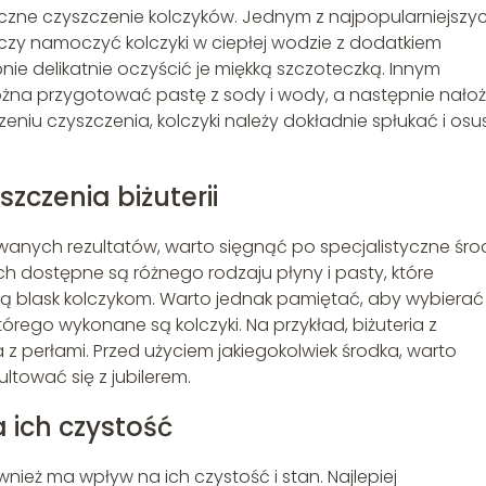
czne czyszczenie kolczyków. Jednym z najpopularniejszy
czy namoczyć kolczyki w ciepłej wodzie z dodatkiem
pnie delikatnie oczyścić je miękką szczoteczką. Innym
żna przygotować pastę z sody i wody, a następnie nało
czeniu czyszczenia, kolczyki należy dokładnie spłukać i os
szczenia biżuterii
anych rezultatów, warto sięgnąć po specjalistyczne środ
kich dostępne są różnego rodzaju płyny i pasty, które
ją blask kolczykom. Warto jednak pamiętać, aby wybierać
órego wykonane są kolczyki. Na przykład, biżuteria z
 perłami. Przed użyciem jakiegokolwiek środka, warto
ultować się z jubilerem.
 ich czystość
eż ma wpływ na ich czystość i stan. Najlepiej