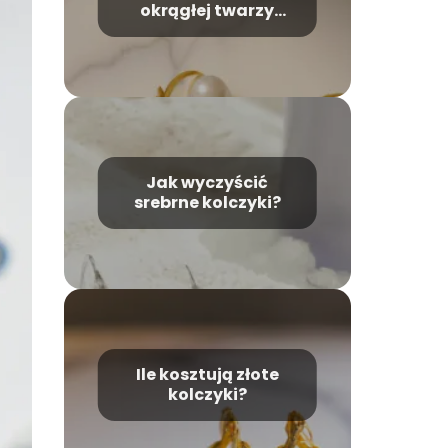
okrągłej twarzy
pasują najlepiej?
Jak wyczyścić
srebrne kolczyki?
Ile kosztują złote
kolczyki?