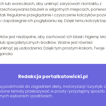
h lub woreczkach, aby uniknąć zarysowań i kontaktu z
przechowywania biżuterii w wilgotnych miejscach, poniew
tali. Regularne przeglądanie i czyszczenie kolczyków pozw
 zapobiegnie ich pogłębianiu się. Dzięki temu kolczyki b
ków jest niezbędne, aby zachować ich blask i higienę. M
 specjalistycznych środków. Ważne jest również
niknąć jej uszkodzenia. Dzięki tym prostym krokom, Twoje
egancko.
Redakcja portalkatowicki.pl
 podchodzi do zagadnień diety, motoryzacji i turystyki. U
łożone tematy przekazywać w prosty i przystępny sposób. 
nnych wyborach i podróżach.