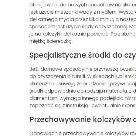
Istnieje wiele domowych sposobów na skute
jest użycie mieszanki wody z mydłem. Wystar
delikatnego mydła przez kilka minut, a nastę
sposobem jest użycie sody oczyszczonej. Mo
ją na kolczyki i delikatnie pocierać. Po zakoń
miękką ściereczką.
Specjalistyczne środki do czy
Jeśli domowe sposoby nie przynoszą oczekiw
do czyszczenia biżuterii. W sklepach jubilers
skutecznie usuwają zabrudzenia i przywraca
środki odpowiednie do rodzaju materiału, z kt
diamentami wymaga innego podejścia niż ta z
zapoznać się z instrukcją i ewentualnie skons
Przechowywanie kolczyków a
Odpowiednie przechowywanie kolczyków równi