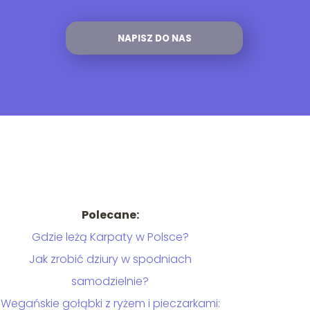
NAPISZ DO NAS
Polecane:
Gdzie leżą Karpaty w Polsce?
Jak zrobić dziury w spodniach
samodzielnie?
Wegańskie gołąbki z ryżem i pieczarkami: